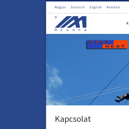
Magyar
Deutsch
English
Română
Skip to content
K
Kapcsolat