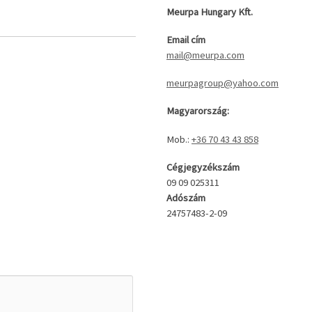
Meurpa Hungary Kft.
Email cím
mail@meurpa.com
meurpagroup@yahoo.com
Magyarország:
Mob.:
+36 70 43 43 858
Cégjegyzékszám
09 09 025311
Adószám
24757483-2-09