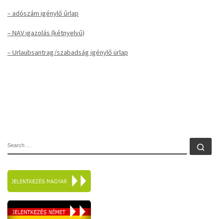
– adószám igénylő űrlap
– NAV igazolás (kétnyelvű)
– Urlaubsantrag/szabadság igénylő ürlap
KERESÉS
Se