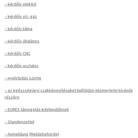
– kérdőív elektró
– kérdőív víz- gáz
– kérdőív klíma
– kérdőív általános
– kérdőív CNC
– kérdőív asztalos
– nyelvtudás szintje
– az egészségügyi szakképesítésüket külföldön elismertetni kívánók
részére
– EURES támogatás kitelepülőknek
– Stundenzettel
– Anmeldung (Meldebehörde)