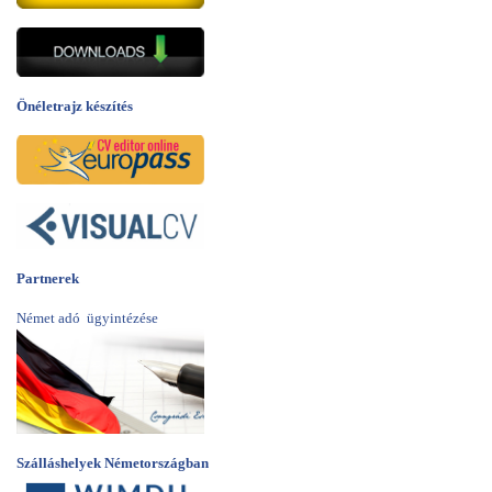
Önéletrajz készítés
Partnerek
Német adó ügyintézése
Szálláshelyek Németországban