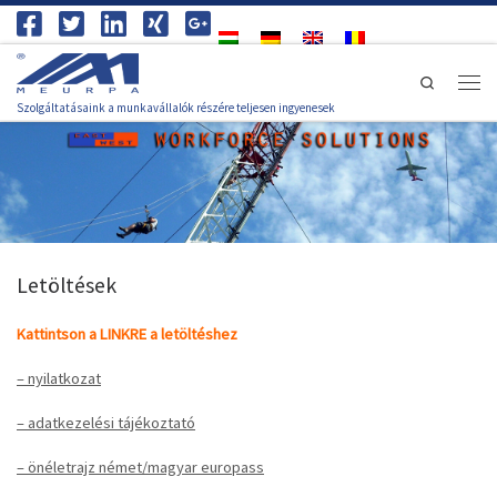
Skip to content
Search
Men
Szolgáltatásaink a munkavállalók részére teljesen ingyenesek
Letöltések
Kattintson a LINKRE a letöltéshez
– nyilatkozat
– adatkezelési tájékoztató
– önéletrajz német/magyar europass