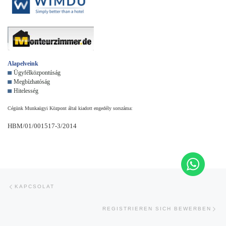
Alapelveink
Ügyfélközpontúság
Megbízhatóság
Hitelesség
Cégünk Munkaügyi Központ által kiadott engedély sorszáma:
HBM/01/001517-3/2014
Navigálás a bejegyzések között
Previous post
KAPCSOLAT
Nex
REGISTRIEREN SICH BEWERBEN