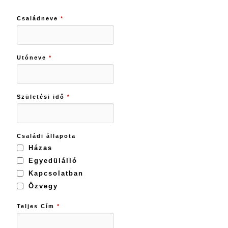
Családneve
*
Utóneve
*
Születési idő
*
Családi állapota
Házas
Egyedülálló
Kapcsolatban
Özvegy
Teljes Cím
*