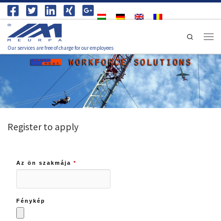
Skip to content
Search
Men
Our services are free of charge for our employees
Register to apply
Az ön szakmája
*
Fénykép