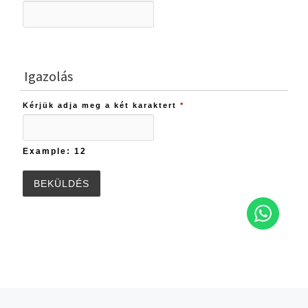
Igazolás
Kérjük adja meg a két karaktert
*
Example: 12
Post navigation
Previous post