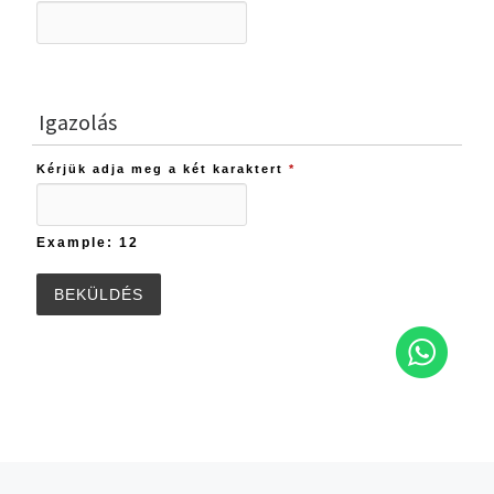
Igazolás
Kérjük adja meg a két karaktert
*
Example: 12
Post navigation
Previous post