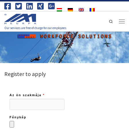
Skip to content
Search
Men
Our services are free of charge for our employees
Register to apply
Az ön szakmája
*
Fénykép