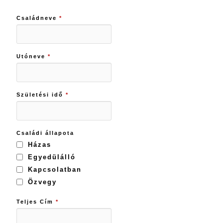
Családneve
*
Utóneve
*
Születési idő
*
Családi állapota
Házas
Egyedülálló
Kapcsolatban
Özvegy
Teljes Cím
*