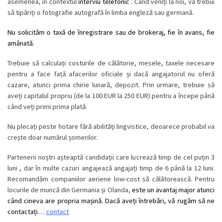
asemenea, în contextul
interviu telefonic
. Când veniți la noi, va trebui
să tipăriți o fotografie autografă în limba engleză sau germană.
Nu solicităm o taxă de înregistrare sau de brokeraj, fie în avans, fie
amânată.
Trebuie să calculați costurile de călătorie, mesele, taxele necesare
pentru a face față afacerilor oficiale și dacă angajatorul nu oferă
cazare, atunci prima chirie lunară, depozit. Prin urmare, trebuie să
aveți capitalul propriu (de la 100 EUR la 250 EUR) pentru a începe până
când veți primi prima plată.
Nu plecați peste hotare fără abilități lingvistice, deoarece probabil va
crește doar numărul șomerilor.
Partenerii noștri așteaptă candidații care lucrează timp de cel puțin 3
luni , dar în multe cazuri angajează angajați timp de 6 până la 12 luni.
Recomandăm companiilor aeriene low-cost să călătorească. Pentru
locurile de muncă din Germania și Olanda,
este un avantaj major atunci
când cineva are propria mașină.
Dacă aveți întrebări, vă rugăm să ne
contactați…
contact