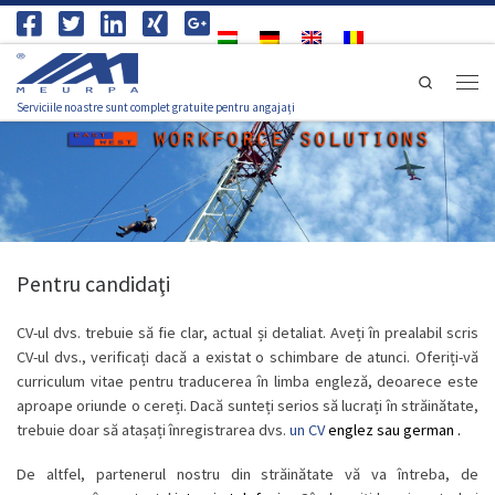
Skip to content
Search
Meni
Serviciile noastre sunt complet gratuite pentru angajați
Pentru candidaţi
CV-ul dvs. trebuie să fie clar, actual și detaliat. Aveți în prealabil scris
CV-ul dvs., verificați dacă a existat o schimbare de atunci. Oferiți-vă
curriculum vitae pentru traducerea în limba engleză, deoarece este
aproape oriunde o cereți. Dacă sunteți serios să lucrați în străinătate,
trebuie doar să atașați înregistrarea dvs.
un CV
englez sau german
.
De altfel, partenerul nostru din străinătate vă va întreba, de