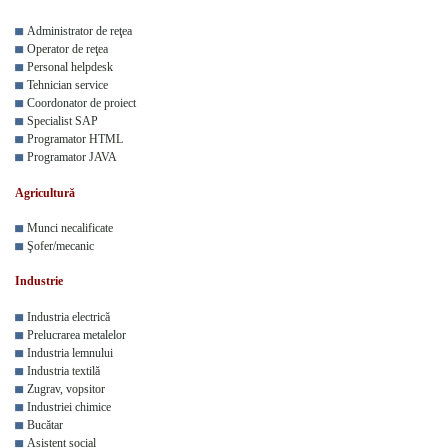
Administrator de reţea
Operator de reţea
Personal helpdesk
Tehnician service
Coordonator de proiect
Specialist SAP
Programator HTML
Programator JAVA
Agricultură
Munci necalificate
Şofer/mecanic
Industrie
Industria electrică
Prelucrarea metalelor
Industria lemnului
Industria textilă
Zugrav, vopsitor
Industriei chimice
Bucătar
Asistent social