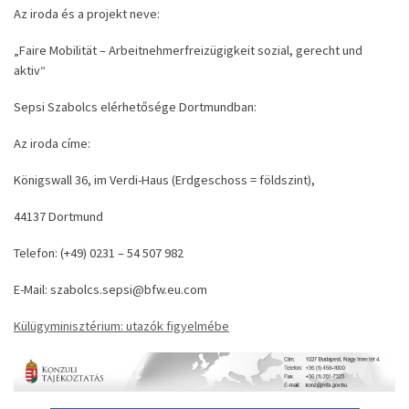
Az iroda és a projekt neve:
„Faire Mobilität – Arbeitnehmerfreizügigkeit sozial, gerecht und
aktiv“
Sepsi Szabolcs elérhetősége Dortmundban:
Az iroda címe:
Königswall 36, im Verdi-Haus (Erdgeschoss = földszint),
44137 Dortmund
Telefon: (+49) 0231 – 54 507 982
E-Mail: szabolcs.sepsi@bfw.eu.com
Külügyminisztérium: utazók figyelmébe