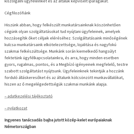
kiszolgálni ügyfeleinket és az általuk képviselt iparágakat.
Cégfilozófiánk
Hiszünk abban, hogy felkészült munkatársainknak köszönhetően
cégünk olyan szolgáltatásokat tud nyújtani ügyfeleinek, amelyek
hozzásegítik őket céljaik eléréséhez. Szolgáltatásaink minőségének
kulcsa munkatársaink elkötelezettsége, lojalitása és nagyfokú
szakmai felkészültsége. Munkánk során kiemelkedő hangsúlyt
fektetünk ügyfélkapcsolatainkra, és arra, hogy minden esetben
gyors, rugalmas, pontos, és a Megbízó igényeinek megfelelő, testre
szabott szolgáltatást nyújtsunk. Ügyfeleinknek tekintjük a hozzánk
forduló álláskeresőket és az általunk kölcsönzött munkavállalókat,
hiszen az ő megelégedettségük szakmai munkánk alapja.
– adatkezelési tájékoztató
– nyilatkozat
Ingyenes tanácsadás bajba jutott közép-kelet európaiaknak
Németországban