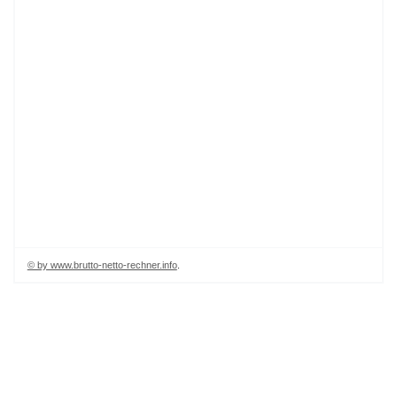
© by www.brutto-netto-rechner.info
.