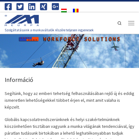
Skip to content
Search
Men
Szolgáltatásaink a munkavállalók részére teljesen ingyenesek
Információ
Segítünk, hogy az emberi tehetség felhasználásában rejlő új és eddig
ismeretlen lehetőségekkel többet érjen el, mint amit valaha is
képzelt.
Globális kapcsolatrendszerünknek és helyi szakértelmünknek
köszönhetően tisztában vagyunk a munka világának tendenciáival, így
páratlan tudásunk birtokában a lehető leghatékonyabban tudjuk