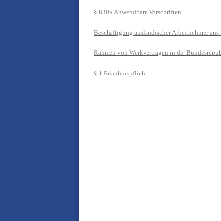
§ 630b
Anwendbare Vorschriften
Beschäftigung ausländischer Arbeitnehmer aus
Rahmen von Werkverträgen in der Bundesrepub
§ 1 Erlaubnispflicht