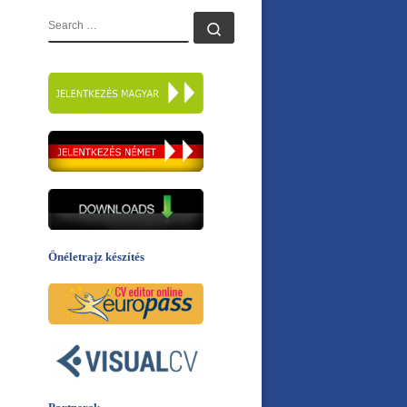
KERESÉS
Search …
Önéletrajz készítés