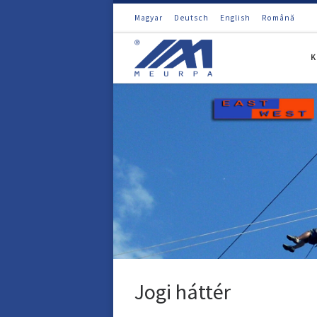
Magyar
Deutsch
English
Română
Skip to content
K
Jogi háttér