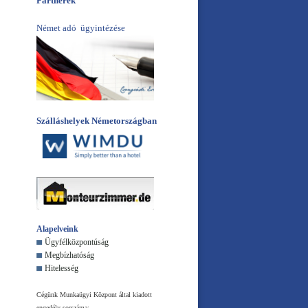
Partnerek
Német adó ügyintézése
Szálláshelyek Németországban
Alapelveink
Ügyfélközpontúság
Megbízhatóság
Hitelesség
Cégünk Munkaügyi Központ által kiadott
engedély sorszáma: