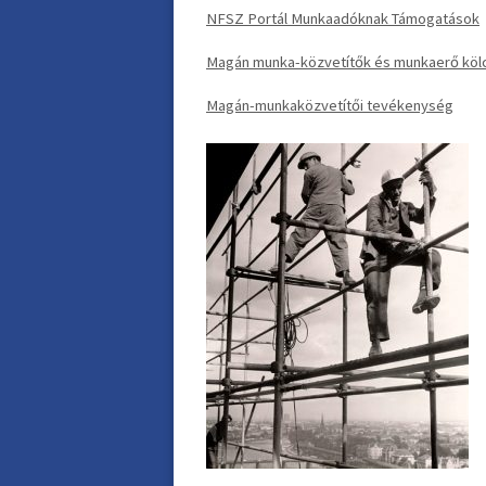
NFSZ Portál Munkaadóknak Támogatások
Magán munka-közvetítők és munkaerő kölc
Magán-munkaközvetítői tevékenység