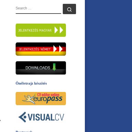
KERESÉS
Search …
Önéletrajz készítés
,