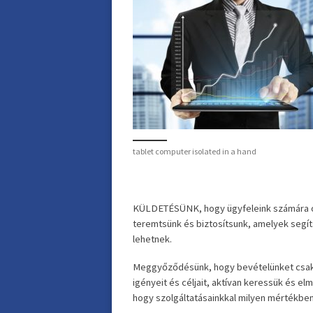
tablet computer isolated in a hand
KÜLDETÉSÜNK, hogy ügyfeleink számára ol
teremtsünk és biztosítsunk, amelyek segí
lehetnek.
Meggyőződésünk, hogy bevételünket csak o
igényeit és céljait, aktívan keressük és e
hogy szolgáltatásainkkal milyen mértékben 