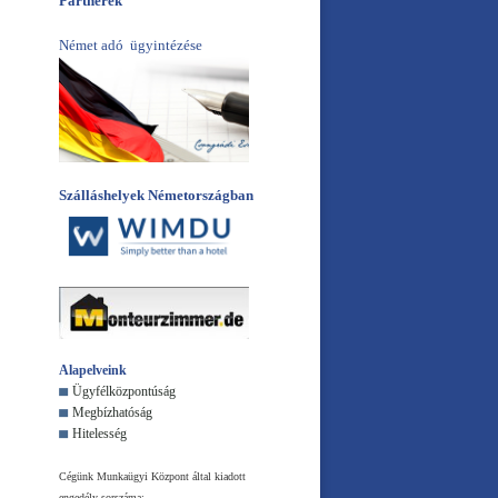
Partnerek
Német adó ügyintézése
Szálláshelyek Németországban
Alapelveink
Ügyfélközpontúság
Megbízhatóság
Hitelesség
Cégünk Munkaügyi Központ által kiadott
engedély sorszáma: