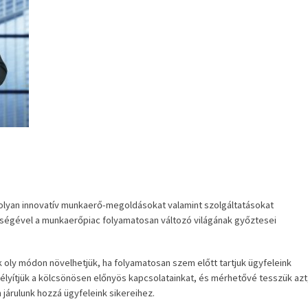
yan innovatív munkaerő-megoldásokat valamint szolgáltatásokat
tségével a munkaerőpiac folyamatosan változó világának győztesei
ly módon növelhetjük, ha folyamatosan szem előtt tartjuk ügyfeleink
lmélyítjük a kölcsönösen előnyös kapcsolatainkat, és mérhetővé tesszük azt
járulunk hozzá ügyfeleink sikereihez.