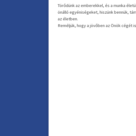
Törődünk az emberekkel, és a munka életük
önálló egyéniségeket, hiszünk bennük, tám
az életben.
Reméljük, hogy a jövőben az Önök cégét i